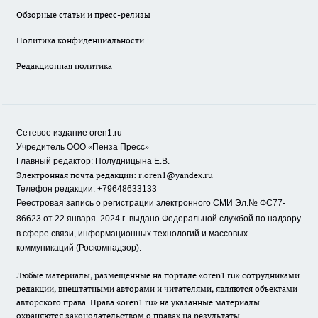
Обзорные статьи и пресс-релизы
Политика конфиденциальности
Редакционная политика
Сетевое издание oren1.ru
«
»
Учредитель ООО
Пенза Пресс
Главный редактор: Полудницына Е.В.
Электронная почта редакции:
r.oren1@yandex.ru
Телефон редакции: +79648633133
Реестровая запись о регистрации электронного СМИ Эл.№ ФС77-
86623 от 22 января 2024 г.
выдано Федеральной службой по надзору
в сфере связи, информационных технологий и массовых
коммуникаций (Роскомнадзор).
Любые материалы, размещенные на портале «oren1.ru» сотрудниками
редакции, внештатными авторами и читателями, являются объектами
авторского права. Права «oren1.ru» на указанные материалы
охраняются законодательством о правах на результаты