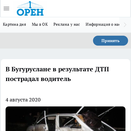
Картина дня
Мы в ОК
Реклама у нас
Информация о нас
Л
Принять
В Бугуруслане в результате ДТП
пострадал водитель
4 августа 2020