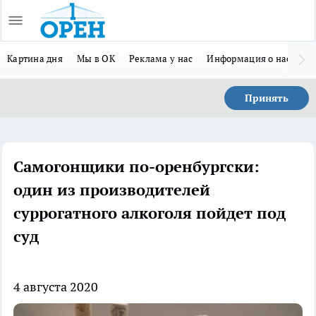
Картина дня
Мы в ОК
Реклама у нас
Информация о нас
Л
Принять
Самогонщики по-оренбургски:
один из производителей
суррогатного алкоголя пойдет под
суд
4 августа 2020