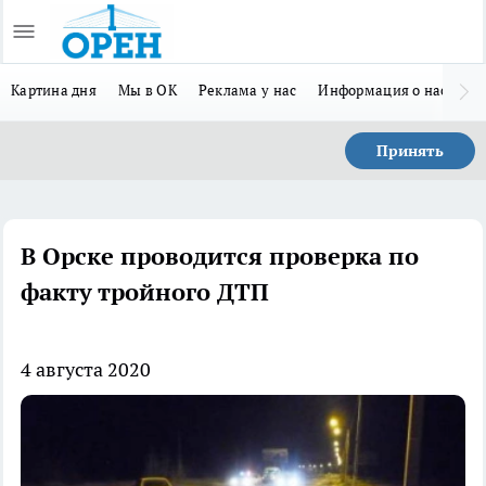
Картина дня
Мы в ОК
Реклама у нас
Информация о нас
Л
Принять
В Орске проводится проверка по
факту тройного ДТП
4 августа 2020