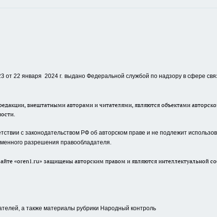
 от 22 января 2024 г.
выдано Федеральной службой по надзору в сфере свя
едакции, внештатными авторами и читателями, являются объектами авторског
ности.
ствии с законодательством РФ об авторском праве и не подлежит использова
сьменного разрешения правообладателя.
айте «oren1.ru» защищены авторским правом и являются интеллектуальной со
ателей, а также материалы рубрики Народный контроль