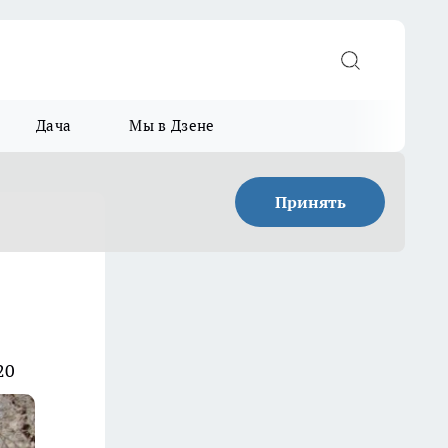
Дача
Мы в Дзене
Принять
20