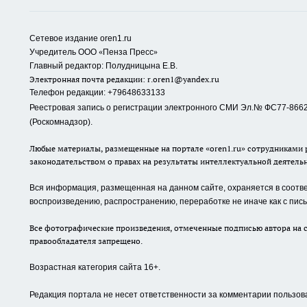
Сетевое издание oren1.ru
«
»
Учредитель ООО
Пенза Пресс
Главный редактор: Полудницына Е.В.
Электронная почта редакции:
r.oren1@yandex.ru
Телефон редакции: +79648633133
Реестровая запись о регистрации электронного СМИ Эл.№ ФС77-86623
(Роскомнадзор).
Любые материалы, размещенные на портале «oren1.ru» сотрудниками р
законодательством о правах на результаты интеллектуальной деятель
Вся информация, размещенная на данном сайте, охраняется в соответ
воспроизведению, распространению, переработке не иначе как с пи
Все фотографические произведения, отмеченные подписью автора на с
правообладателя запрещено.
Возрастная категория сайта 16+.
Редакция портала не несет ответственности за комментарии пользов