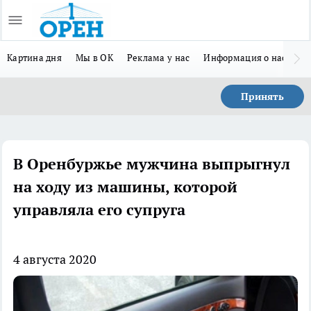
Картина дня
Мы в ОК
Реклама у нас
Информация о нас
Л
Принять
В Оренбуржье мужчина выпрыгнул
на ходу из машины, которой
управляла его супруга
4 августа 2020