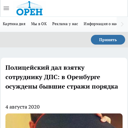
Картина дня
Мы в ОК
Реклама у нас
Информация о нас
Л
Принять
Полицейский дал взятку
сотруднику ДПС: в Оренбурге
осуждены бывшие стражи порядка
4 августа 2020