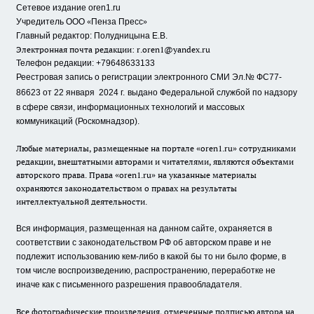
Сетевое издание oren1.ru
«
»
Учредитель ООО
Пенза Пресс
Главный редактор: Полудницына Е.В.
Электронная почта редакции:
r.oren1@yandex.ru
Телефон редакции: +79648633133
Реестровая запись о регистрации электронного СМИ Эл.№ ФС77-
86623 от 22 января 2024 г.
выдано Федеральной службой по надзору
в сфере связи, информационных технологий и массовых
коммуникаций (Роскомнадзор).
Любые материалы, размещенные на портале «oren1.ru» сотрудниками
редакции, внештатными авторами и читателями, являются объектами
авторского права. Права «oren1.ru» на указанные материалы
охраняются законодательством о правах на результаты
интеллектуальной деятельности.
Вся информация, размещенная на данном сайте, охраняется в
соответствии с законодательством РФ об авторском праве и не
подлежит использованию кем-либо в какой бы то ни было форме, в
том числе воспроизведению, распространению, переработке не
иначе как с письменного разрешения правообладателя.
Все фотографические произведения, отмеченные подписью автора на