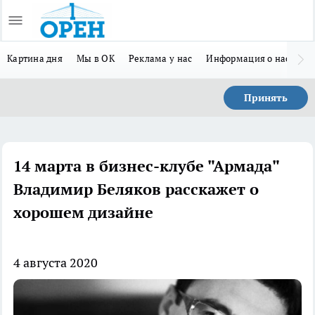
Картина дня
Мы в ОК
Реклама у нас
Информация о нас
Л
Принять
14 марта в бизнес-клубе "Армада"
Владимир Беляков расскажет о
хорошем дизайне
4 августа 2020