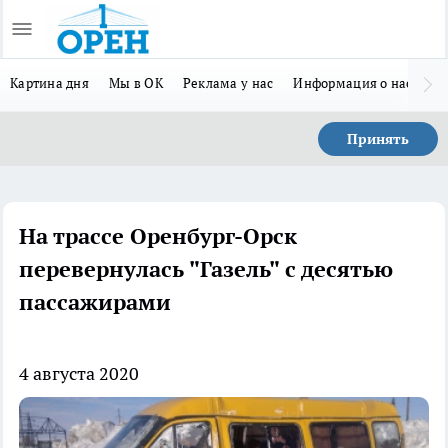
Картина дня
Мы в ОК
Реклама у нас
Информация о нас
Л
Принять
На трассе Оренбург-Орск
перевернулась "Газель" с десятью
пассажирами
4 августа 2020