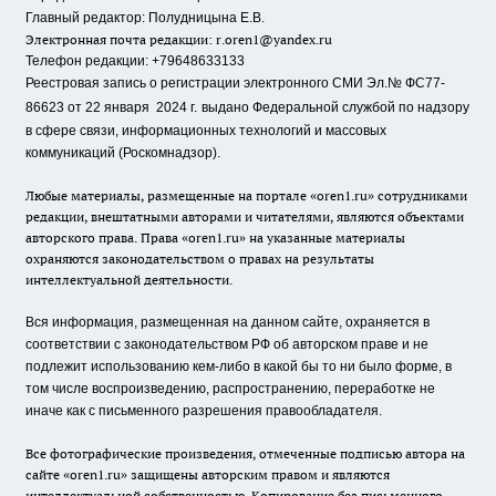
Главный редактор: Полудницына Е.В.
Электронная почта редакции:
r.oren1@yandex.ru
Телефон редакции: +79648633133
Реестровая запись о регистрации электронного СМИ Эл.№ ФС77-
86623 от 22 января 2024 г.
выдано Федеральной службой по надзору
в сфере связи, информационных технологий и массовых
коммуникаций (Роскомнадзор).
Любые материалы, размещенные на портале «oren1.ru» сотрудниками
редакции, внештатными авторами и читателями, являются объектами
авторского права. Права «oren1.ru» на указанные материалы
охраняются законодательством о правах на результаты
интеллектуальной деятельности.
Вся информация, размещенная на данном сайте, охраняется в
соответствии с законодательством РФ об авторском праве и не
подлежит использованию кем-либо в какой бы то ни было форме, в
том числе воспроизведению, распространению, переработке не
иначе как с письменного разрешения правообладателя.
Все фотографические произведения, отмеченные подписью автора на
сайте «oren1.ru» защищены авторским правом и являются
интеллектуальной собственностью. Копирование без письменного