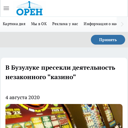
Картина дня
Мы в ОК
Реклама у нас
Информация о нас
Л
Принять
В Бузулуке пресекли деятельность
незаконного "казино"
4 августа 2020