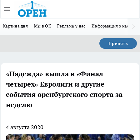
Картина дня
Мы в ОК
Реклама у нас
Информация о нас
Л
Принять
«Надежда» вышла в «Финал
четырех» Евролиги и другие
события оренбургского спорта за
неделю
4 августа 2020