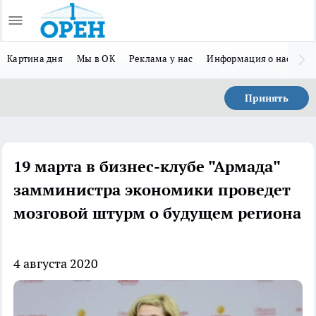
Картина дня
Мы в ОК
Реклама у нас
Информация о нас
Л
Принять
19 марта в бизнес-клубе "Армада"
замминистра экономики проведет
мозговой штурм о будущем региона
4 августа 2020