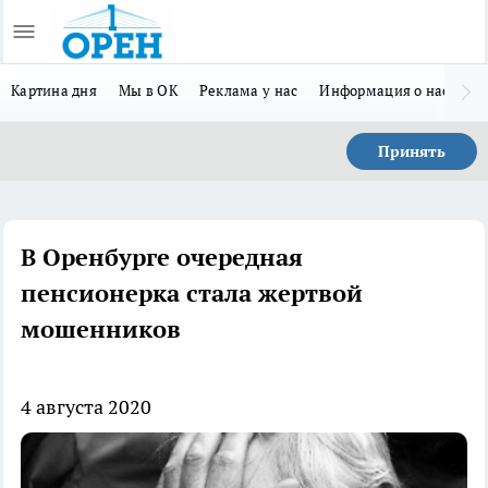
Картина дня
Мы в ОК
Реклама у нас
Информация о нас
Л
Принять
В Оренбурге очередная
пенсионерка стала жертвой
мошенников
4 августа 2020