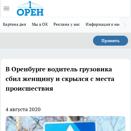
Картина дня
Мы в ОК
Реклама у нас
Информация о нас
Л
Принять
В Оренбурге водитель грузовика
сбил женщину и скрылся с места
происшествия
4 августа 2020