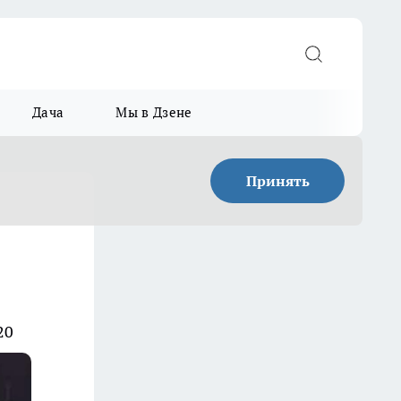
Дача
Мы в Дзене
Принять
20