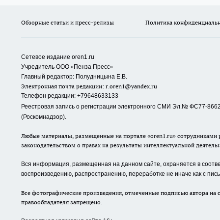
Обзорные статьи и пресс-релизы
Политика конфиденциаль
Сетевое издание oren1.ru
«
»
Учредитель ООО
Пенза Пресс
Главный редактор: Полудницына Е.В.
Электронная почта редакции:
r.oren1@yandex.ru
Телефон редакции: +79648633133
Реестровая запись о регистрации электронного СМИ Эл.№ ФС77-86623
(Роскомнадзор).
Любые материалы, размещенные на портале «oren1.ru» сотрудниками р
законодательством о правах на результаты интеллектуальной деятель
Вся информация, размещенная на данном сайте, охраняется в соответ
воспроизведению, распространению, переработке не иначе как с пи
Все фотографические произведения, отмеченные подписью автора на с
правообладателя запрещено.