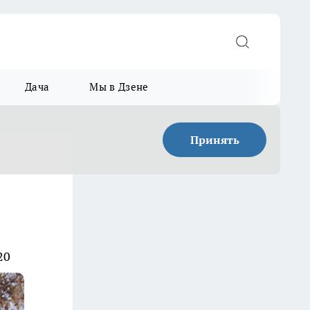
Дача
Мы в Дзене
Принять
20