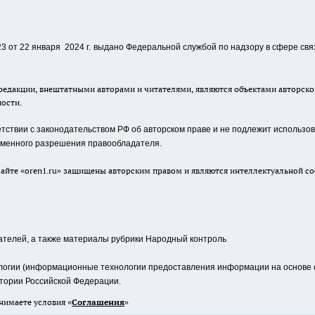
 от 22 января 2024 г.
выдано Федеральной службой по надзору в сфере свя
едакции, внештатными авторами и читателями, являются объектами авторског
ности.
ствии с законодательством РФ об авторском праве и не подлежит использова
сьменного разрешения правообладателя.
айте «oren1.ru» защищены авторским правом и являются интеллектуальной со
ателей, а также материалы рубрики Народный контроль
гии (информационные технологии предоставления информации на основе сб
тории Российской Федерации.
нимаете условия «
Cоглашения
»