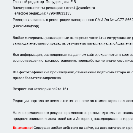
Главный редактор: Полудницына Е.В.
Электронная почта редакции:
r.oren1@yandex.ru
Телефон редакции: +79648633133
Реестровая запись о регистрации электронного СМИ Эл.№ ФС77-86623
(Роскомнадзор).
Любые материалы, размещенные на портале «oren1.ru» сотрудниками р
законодательством о правах на результаты интеллектуальной деятель
Вся информация, размещенная на данном сайте, охраняется в соответ
воспроизведению, распространению, переработке не иначе как с пи
Все фотографические произведения, отмеченные подписью автора на с
правообладателя запрещено.
Возрастная категория сайта 16+.
Редакция портала не несет ответственности за комментарии пользов
На информационном ресурсе применяются рекомендательные техноло
предпочтениям пользователей сети Интернет, находящихся на терри
Внимание!
Совершая любые действия на сайте, вы автоматически при