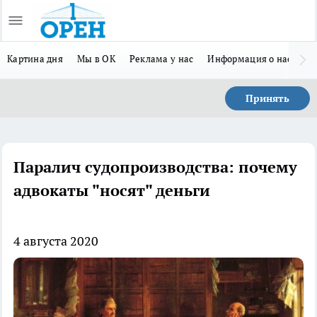
Картина дня
Мы в ОК
Реклама у нас
Информация о нас
Л
Принять
Паралич судопроизводства: почему
адвокаты "носят" деньги
4 августа 2020