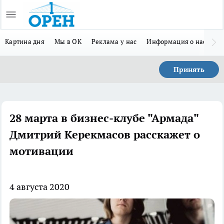
Картина дня
Мы в ОК
Реклама у нас
Информация о нас
Л
Принять
28 марта в бизнес-клубе "Армада"
Дмитрий Керекмасов расскажет о
мотивации
4 августа 2020