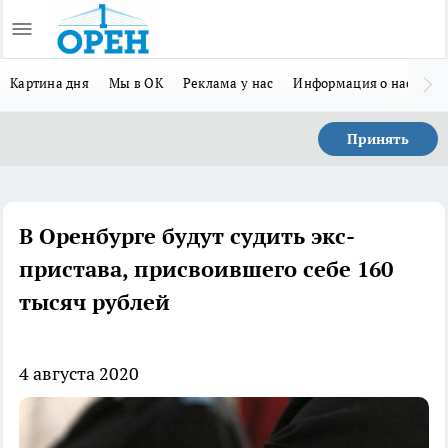
Картина дня
Мы в ОК
Реклама у нас
Информация о нас
Л
Принять
В Оренбурге будут судить экс-
пристава, присвоившего себе 160
тысяч рублей
4 августа 2020