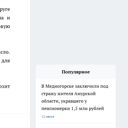
руге
ма и
овую
сло.
 для
Популярное
озит
В Медногорске заключили под
стражу жителя Амурской
области, укравшего у
пенсионерки 1,5 млн рублей
12 июля