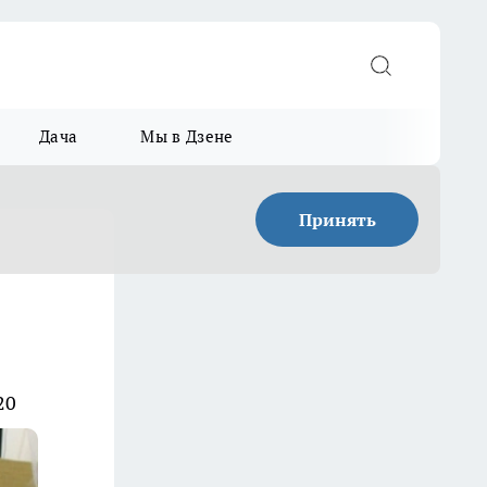
Дача
Мы в Дзене
Принять
20