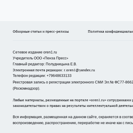
Обзорные статьи и пресс-релизы
Политика конфиденциаль
Сетевое издание oren1.ru
«
»
Учредитель ООО
Пенза Пресс
Главный редактор: Полудницына Е.В.
Электронная почта редакции:
r.oren1@yandex.ru
Телефон редакции: +79648633133
Реестровая запись о регистрации электронного СМИ Эл.№ ФС77-86623
(Роскомнадзор).
Любые материалы, размещенные на портале «oren1.ru» сотрудниками р
законодательством о правах на результаты интеллектуальной деятель
Вся информация, размещенная на данном сайте, охраняется в соответ
воспроизведению, распространению, переработке не иначе как с пи