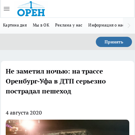
Картина дня
Мы в ОК
Реклама у нас
Информация о нас
Л
Принять
Не заметил ночью: на трассе
Оренбург-Уфа в ДТП серьезно
пострадал пешеход
4 августа 2020