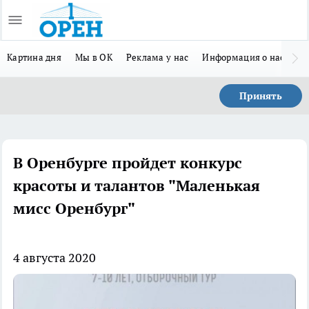
Картина дня
Мы в ОК
Реклама у нас
Информация о нас
Л
Принять
В Оренбурге пройдет конкурс
красоты и талантов "Маленькая
мисс Оренбург"
4 августа 2020