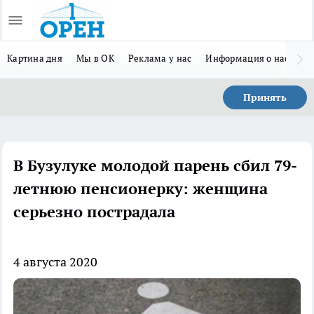
Картина дня
Мы в ОК
Реклама у нас
Информация о нас
Л
Принять
В Бузулуке молодой парень сбил 79-
летнюю пенсионерку: женщина
серьезно пострадала
4 августа 2020