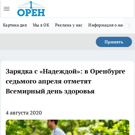
Картина дня
Мы в ОК
Реклама у нас
Информация о нас
Л
Принять
Зарядка с «Надеждой»: в Оренбурге
седьмого апреля отметят
Всемирный день здоровья
4 августа 2020