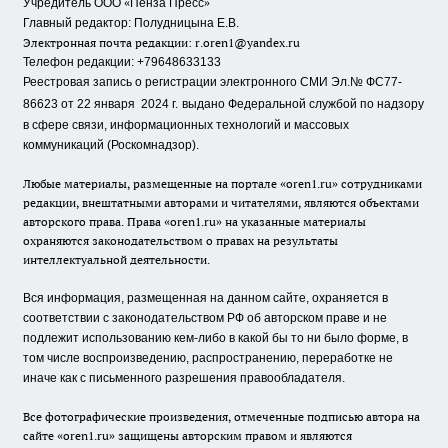
«
»
Учредитель ООО
Пенза Пресс
Главный редактор: Полудницына Е.В.
Электронная почта редакции:
r.oren1@yandex.ru
Телефон редакции: +79648633133
Реестровая запись о регистрации электронного СМИ Эл.№ ФС77-
86623 от 22 января 2024 г.
выдано Федеральной службой по надзору
в сфере связи, информационных технологий и массовых
коммуникаций (Роскомнадзор).
Любые материалы, размещенные на портале «oren1.ru» сотрудниками
редакции, внештатными авторами и читателями, являются объектами
авторского права. Права «oren1.ru» на указанные материалы
охраняются законодательством о правах на результаты
интеллектуальной деятельности.
Вся информация, размещенная на данном сайте, охраняется в
соответствии с законодательством РФ об авторском праве и не
подлежит использованию кем-либо в какой бы то ни было форме, в
том числе воспроизведению, распространению, переработке не
иначе как с письменного разрешения правообладателя.
Все фотографические произведения, отмеченные подписью автора на
сайте «oren1.ru» защищены авторским правом и являются