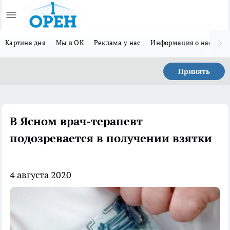
Картина дня
Мы в ОК
Реклама у нас
Информация о нас
Л
Принять
В Ясном врач-терапевт
подозревается в получении взятки
4 августа 2020