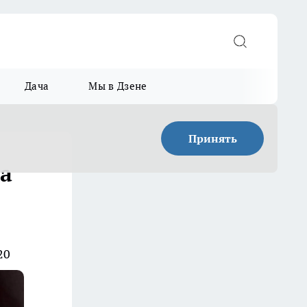
Дача
Мы в Дзене
Принять
за
20