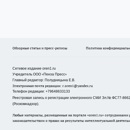
Обзорные статьи и пресс-релизы
Политика конфиденциаль
Сетевое издание oren1.ru
«
»
Учредитель ООО
Пенза Пресс
Главный редактор: Полудницына Е.В.
Электронная почта редакции:
r.oren1@yandex.ru
Телефон редакции: +79648633133
Реестровая запись о регистрации электронного СМИ Эл.№ ФС77-86623
(Роскомнадзор).
Любые материалы, размещенные на портале «oren1.ru» сотрудниками р
законодательством о правах на результаты интеллектуальной деятель