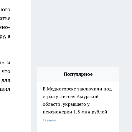
ного
атье
нно-
у, а
и» и
 что
Популярное
 для
авил
В Медногорске заключили под
стражу жителя Амурской
области, укравшего у
пенсионерки 1,5 млн рублей
12 июля