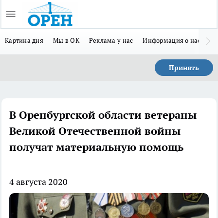
Картина дня
Мы в ОК
Реклама у нас
Информация о нас
Л
Принять
В Оренбургской области ветераны
Великой Отечественной войны
получат материальную помощь
4 августа 2020