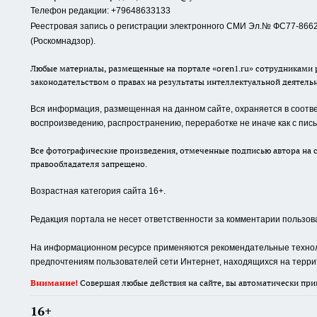
Телефон редакции: +79648633133
Реестровая запись о регистрации электронного СМИ Эл.№ ФС77-86623
(Роскомнадзор).
Любые материалы, размещенные на портале «oren1.ru» сотрудниками р
законодательством о правах на результаты интеллектуальной деятель
Вся информация, размещенная на данном сайте, охраняется в соответ
воспроизведению, распространению, переработке не иначе как с пи
Все фотографические произведения, отмеченные подписью автора на с
правообладателя запрещено.
Возрастная категория сайта 16+.
Редакция портала не несет ответственности за комментарии пользов
На информационном ресурсе применяются рекомендательные техноло
предпочтениям пользователей сети Интернет, находящихся на терри
Внимание!
Совершая любые действия на сайте, вы автоматически при
16+