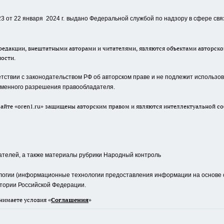
 от 22 января 2024 г.
выдано Федеральной службой по надзору в сфере свя
едакции, внештатными авторами и читателями, являются объектами авторског
ности.
ствии с законодательством РФ об авторском праве и не подлежит использова
сьменного разрешения правообладателя.
айте «oren1.ru» защищены авторским правом и являются интеллектуальной со
ателей, а также материалы рубрики Народный контроль
гии (информационные технологии предоставления информации на основе сб
тории Российской Федерации.
нимаете условия «
Cоглашения
»