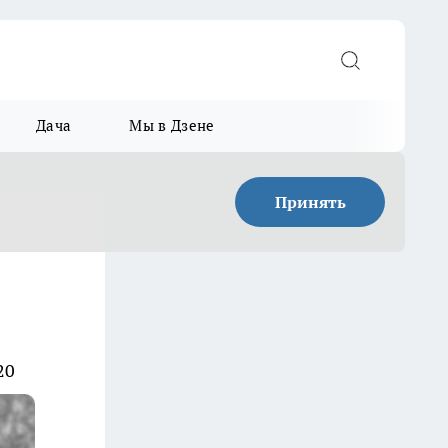
Дача
Мы в Дзене
Принять
20