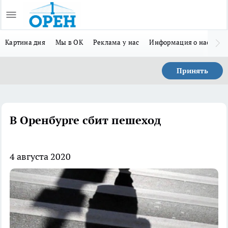
Картина дня
Мы в ОК
Реклама у нас
Информация о нас
Л
Принять
В Оренбурге сбит пешеход
4 августа 2020