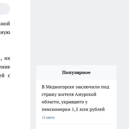
вной
нную
, их
ение
Популярное
ей с
В Медногорске заключили под
стражу жителя Амурской
области, укравшего у
пенсионерки 1,5 млн рублей
12 июля