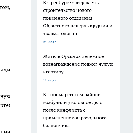
В Оренбурге завершается
том,
строительство нового
приемного отделения
Областного центра хирургии и
травматологии
24 июля
Житель Орска за денежное
вознаграждение поджег чужую
лиды
квартиру
11 июля
В Пономаревском районе
нную
возбудили уголовное дело
рте)
после конфликта с
применением аэрозольного
баллончика
ации