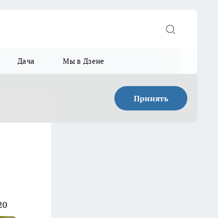
Дача
Мы в Дзене
Принять
20