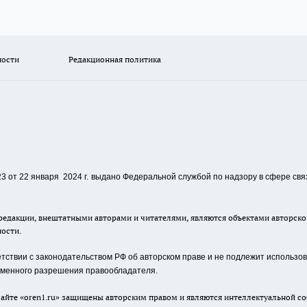
ности
Редакционная политика
 от 22 января 2024 г.
выдано Федеральной службой по надзору в сфере свя
едакции, внештатными авторами и читателями, являются объектами авторског
ности.
ствии с законодательством РФ об авторском праве и не подлежит использова
сьменного разрешения правообладателя.
айте «oren1.ru» защищены авторским правом и являются интеллектуальной со