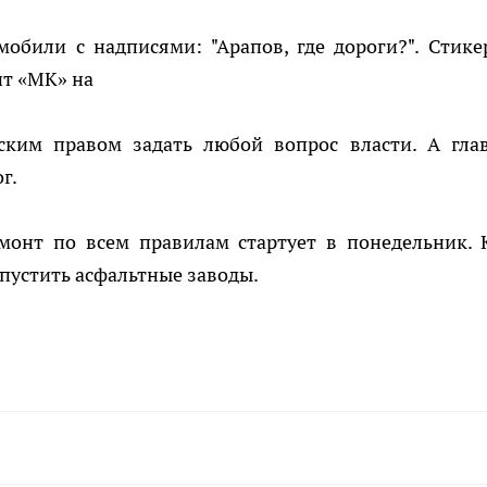
обили с надписями: "Арапов, где дороги?". Стике
нт «МК» на
ским правом задать любой вопрос власти. А гла
ог.
монт по всем правилам стартует в понедельник. 
пустить асфальтные заводы.