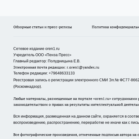
Обзорные статьи и пресс-релизы
Политика конфиденциаль
Сетевое издание oren1.ru
«
»
Учредитель ООО
Пенза Пресс
Главный редактор: Полудницына Е.В.
Электронная почта редакции:
r.oren1@yandex.ru
Телефон редакции: +79648633133
Реестровая запись о регистрации электронного СМИ Эл.№ ФС77-86623
(Роскомнадзор).
Любые материалы, размещенные на портале «oren1.ru» сотрудниками р
законодательством о правах на результаты интеллектуальной деятель
Вся информация, размещенная на данном сайте, охраняется в соответ
воспроизведению, распространению, переработке не иначе как с пи
Все фотографические произведения, отмеченные подписью автора на с