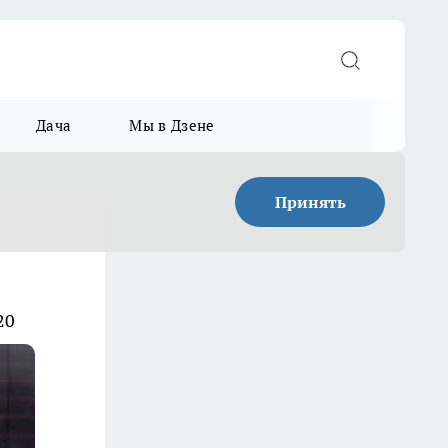
Дача
Мы в Дзене
Принять
20