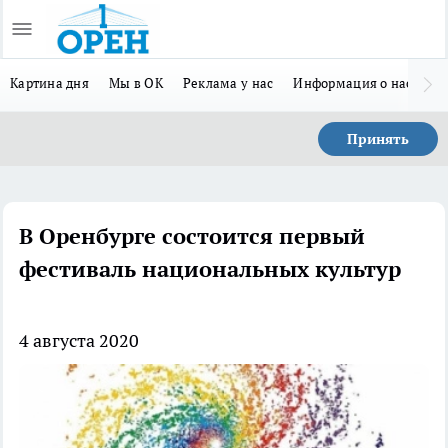
Картина дня
Мы в ОК
Реклама у нас
Информация о нас
Л
Принять
В Оренбурге состоится первый
фестиваль национальных культур
4 августа 2020