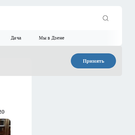
Дача
Мы в Дзене
Принять
20