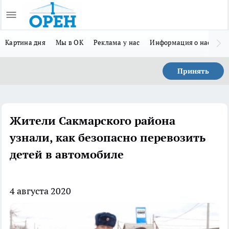
Картина дня
Мы в ОК
Реклама у нас
Информация о нас
Л
Принять
Жители Сакмарского района
узнали, как безопасно перевозить
детей в автомобиле
4 августа 2020