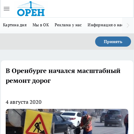
Картина дня
Мы в ОК
Реклама у нас
Информация о нас
Л
Принять
В Оренбурге начался масштабный
ремонт дорог
4 августа 2020