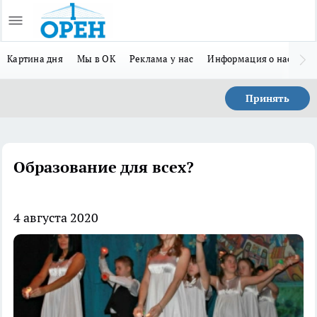
Картина дня
Мы в ОК
Реклама у нас
Информация о нас
Л
Принять
Образование для всех?
4 августа 2020