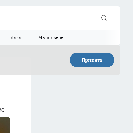
Дача
Мы в Дзене
Принять
20