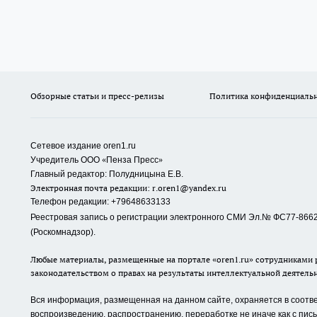
Обзорные статьи и пресс-релизы
Политика конфиденциаль
Сетевое издание oren1.ru
«
»
Учредитель ООО
Пенза Пресс
Главный редактор: Полудницына Е.В.
Электронная почта редакции:
r.oren1@yandex.ru
Телефон редакции: +79648633133
Реестровая запись о регистрации электронного СМИ Эл.№ ФС77-86623
(Роскомнадзор).
Любые материалы, размещенные на портале «oren1.ru» сотрудниками р
законодательством о правах на результаты интеллектуальной деятель
Вся информация, размещенная на данном сайте, охраняется в соответ
воспроизведению, распространению, переработке не иначе как с пи