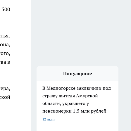
1500
тья.
она,
ого,
ва в
Популярное
ера,
В Медногорске заключили под
стражу жителя Амурской
ской
области, укравшего у
пенсионерки 1,5 млн рублей
12 июля