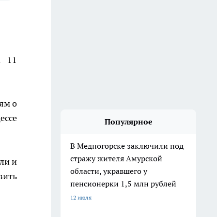
а 11
ям о
ессе
Популярное
В Медногорске заключили под
стражу жителя Амурской
ли и
области, укравшего у
вить
пенсионерки 1,5 млн рублей
12 июля