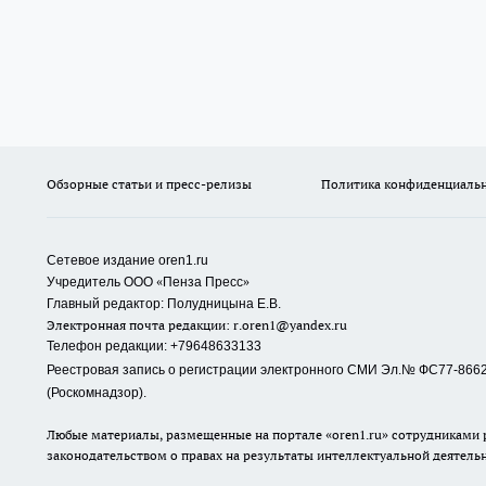
Обзорные статьи и пресс-релизы
Политика конфиденциаль
Сетевое издание oren1.ru
«
»
Учредитель ООО
Пенза Пресс
Главный редактор: Полудницына Е.В.
Электронная почта редакции:
r.oren1@yandex.ru
Телефон редакции: +79648633133
Реестровая запись о регистрации электронного СМИ Эл.№ ФС77-86623
(Роскомнадзор).
Любые материалы, размещенные на портале «oren1.ru» сотрудниками р
законодательством о правах на результаты интеллектуальной деятель