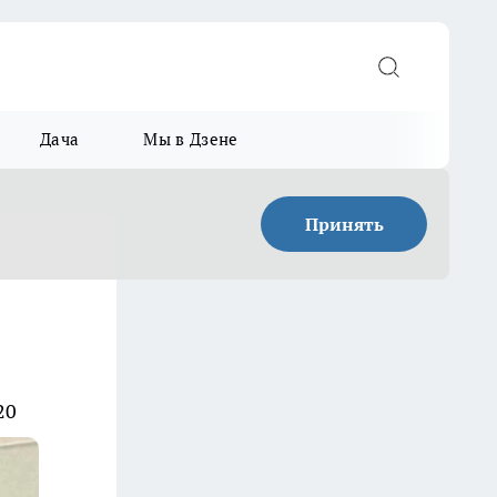
Дача
Мы в Дзене
Принять
20