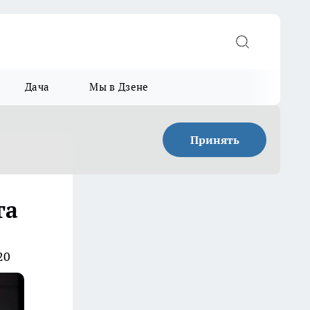
Дача
Мы в Дзене
Принять
га
20