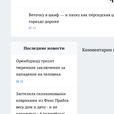
Ч
Веточку в шкаф — и пахну как персидская ц
гораздо дороже
07:11
Последние новости
Комментарии н
Оренбуржцу грозит
тюремное заключение за
нападение на человека
06:25
Застелила силиконовыми
ковриками из Фикс Прайса
весь дом и дачу - и не
нарадуюсь - 6 волшебных