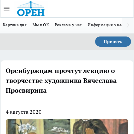
Картина дня
Мы в ОК
Реклама у нас
Информация о нас
Л
Принять
Оренбуржцам прочтут лекцию о
творчестве художника Вячеслава
Просвирина
4 августа 2020