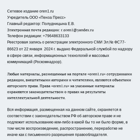
Сетевое издание oren1.ru
«
»
Учредитель ООО
Пенза Пресс
Главный редактор: Полудницына Е.В.
Электронная почта редакции:
r.oren1@yandex.ru
Телефон редакции: +79648633133
Реестровая запись о регистрации электронного СМИ Эл.№ ФС77-
86623 от 22 января 2024 г.
выдано Федеральной службой по надзору
в сфере связи, информационных технологий и массовых
коммуникаций (Роскомнадзор).
Любые материалы, размещенные на портале «oren1.ru» сотрудниками
редакции, внештатными авторами и читателями, являются объектами
авторского права. Права «oren1.ru» на указанные материалы
охраняются законодательством о правах на результаты
интеллектуальной деятельности.
Вся информация, размещенная на данном сайте, охраняется в
соответствии с законодательством РФ об авторском праве и не
подлежит использованию кем-либо в какой бы то ни было форме, в
том числе воспроизведению, распространению, переработке не
иначе как с письменного разрешения правообладателя.