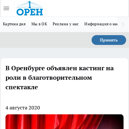
Картина дня
Мы в ОК
Реклама у нас
Информация о нас
Л
Принять
В Оренбурге объявлен кастинг на
роли в благотворительном
спектакле
4 августа 2020