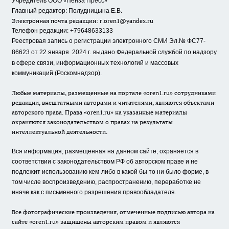
«
»
Учредитель ООО
Пенза Пресс
Главный редактор: Полудницына Е.В.
Электронная почта редакции:
r.oren1@yandex.ru
Телефон редакции: +79648633133
Реестровая запись о регистрации электронного СМИ Эл.№ ФС77-
86623 от 22 января 2024 г.
выдано Федеральной службой по надзору
в сфере связи, информационных технологий и массовых
коммуникаций (Роскомнадзор).
Любые материалы, размещенные на портале «oren1.ru» сотрудниками
редакции, внештатными авторами и читателями, являются объектами
авторского права. Права «oren1.ru» на указанные материалы
охраняются законодательством о правах на результаты
интеллектуальной деятельности.
Вся информация, размещенная на данном сайте, охраняется в
соответствии с законодательством РФ об авторском праве и не
подлежит использованию кем-либо в какой бы то ни было форме, в
том числе воспроизведению, распространению, переработке не
иначе как с письменного разрешения правообладателя.
Все фотографические произведения, отмеченные подписью автора на
сайте «oren1.ru» защищены авторским правом и являются