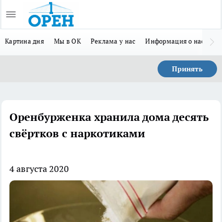
Картина дня
Мы в ОК
Реклама у нас
Информация о нас
Л
Принять
Оренбурженка хранила дома десять
свёртков с наркотиками
4 августа 2020