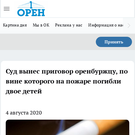
Картина дня
Мы в ОК
Реклама у нас
Информация о нас
Л
Принять
Суд вынес приговор оренбуржцу, по
вине которого на пожаре погибли
двое детей
4 августа 2020