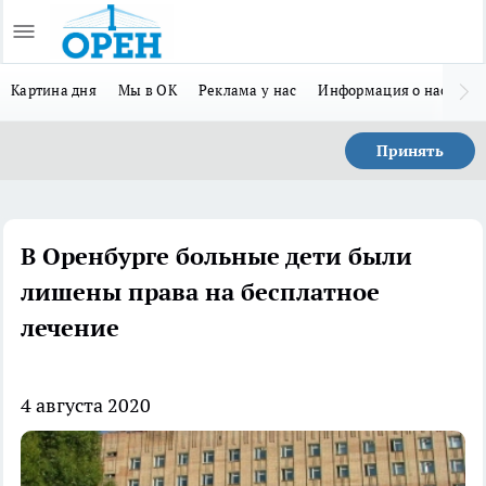
Картина дня
Мы в ОК
Реклама у нас
Информация о нас
Л
Принять
В Оренбурге больные дети были
лишены права на бесплатное
лечение
4 августа 2020