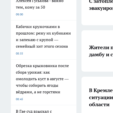
С затопл
Алексея Гуськова - важно
тем, кому за 50
эвакуиро
09:00
Кабачки кружочками в
прошлом: режу их кубиками
и запекаю с крупой —
семейный хит этого сезона
Жители п
дамбу и 
08:55
Обрезка крыжовника после
сбора урожая: как
омолодить куст в августе —
чтобы собирать ягоды
В Кремле
вёдрами, а не горстями
ситуации
08:45
области
В Гае суд взыскал с