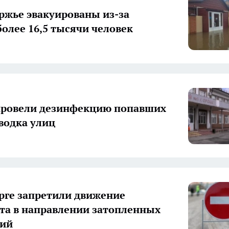
ржье эвакуированы из-за
более 16,5 тысячи человек
провели дезинфекцию попавших
аводка улиц
рге запретили движение
та в направлении затопленных
рий