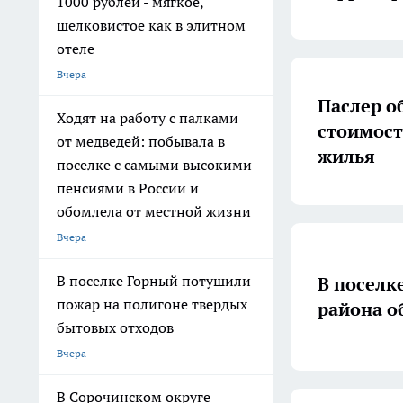
1000 рублей - мягкое,
шелковистое как в элитном
отеле
Вчера
Паслер о
Ходят на работу с палками
стоимост
от медведей: побывала в
жилья
поселке с самыми высокими
пенсиями в России и
обомлела от местной жизни
Вчера
В поселке Горный потушили
В поселк
пожар на полигоне твердых
района о
бытовых отходов
Вчера
В Сорочинском округе