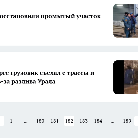
восстановили промытый участок
ге грузовик съехал с трассы и
з-за разлива Урала
1
...
180
181
182
183
184
...
189