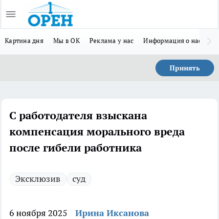
Картина дня
Мы в ОК
Реклама у нас
Информация о нас
Л
Принять
С работодателя взыскана
компенсация морального вреда
после гибели работника
Эксклюзив
суд
6 ноября 2025
Ирина Иксанова