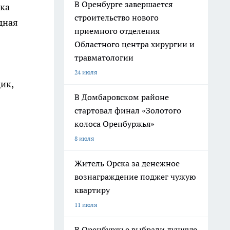
В Оренбурге завершается
чка
строительство нового
дная
приемного отделения
Областного центра хирургии и
травматологии
24 июля
ик,
В Домбаровском районе
стартовал финал «Золотого
колоса Оренбуржья»
8 июля
Житель Орска за денежное
вознаграждение поджег чужую
квартиру
11 июля
В Оренбуржье выбрали лучшую