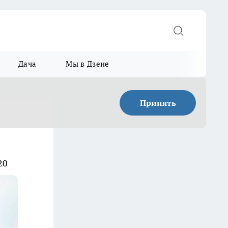
Дача
Мы в Дзене
Принять
20