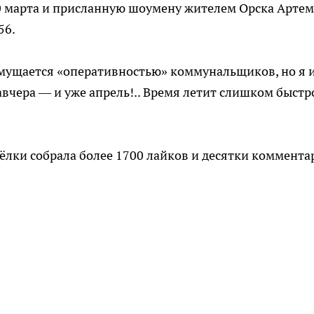
0 марта и присланную шоумену жителем Орска Арте
56.
змущается «оперативностью» коммунальщиков, но я 
вчера — и уже апрель!.. Время летит слишком быстро
лки собрала более 1700 лайков и десятки коммента