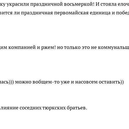
елку украсили праздничной восьмеркой! И стояла ело
явится ли праздничная первомайская единица и побе
сидим компанией и ржем! но только это не коммунальщ
ась))) можно вобщем-то уже и насовсем оставить))
влияние соседних тюркских братьев.