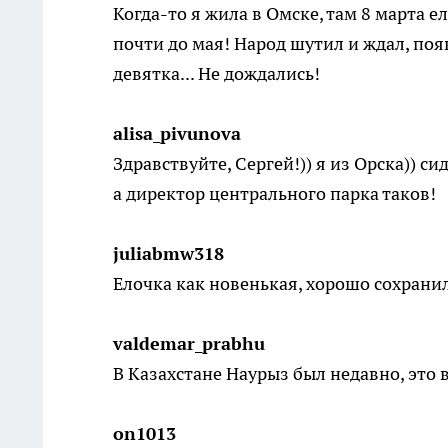
Когда-то я жила в Омске, там 8 марта 
почти до мая! Народ шутил и ждал, по
девятка... Не дождались!
alisa_pivunova
Здравствуйте, Сергей!)) я из Орска)) 
а директор центрального парка таков!
juliabmw318
Елочка как новенькая, хорошо сохранил
valdemar_prabhu
В Казахстане Наурыз был недавно, это 
on1013