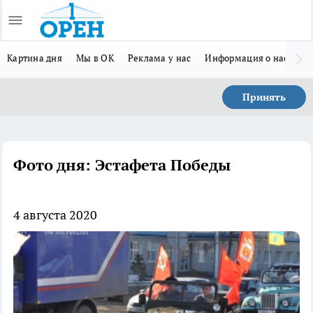
Картина дня
Мы в ОК
Реклама у нас
Информация о нас
Л
Принять
Фото дня: Эстафета Победы
4 августа 2020