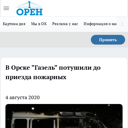
Картина дня
Мы в ОК
Реклама у нас
Информация о нас
Л
Принять
В Орске "Газель" потушили до
приезда пожарных
4 августа 2020