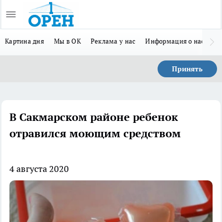
Картина дня
Мы в ОК
Реклама у нас
Информация о нас
Л
Принять
В Сакмарском районе ребенок
отравился моющим средством
4 августа 2020